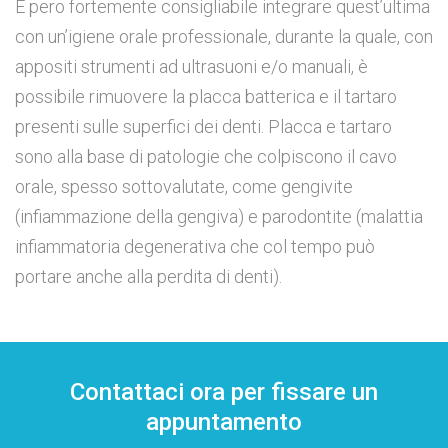
È pero fortemente consigliabile integrare quest’ultima
con un’igiene orale professionale, durante la quale, con
appositi strumenti ad ultrasuoni e/o manuali, è
possibile rimuovere la placca batterica e il tartaro
presenti sulle superfici dei denti. Placca e tartaro
sono alla base di patologie che colpiscono il cavo
orale, spesso sottovalutate, come gengivite
(infiammazione della gengiva) e parodontite (malattia
infiammatoria degenerativa che col tempo può
portare anche alla perdita di denti).
Contattaci ora per fissare un
appuntamento