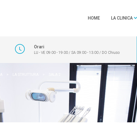
HOME
LA CLINICA
Orari
LU - VE 09.00 - 19.00 / SA 09:00 - 13:00 / DO Chiuso
CA
>
LA STRUTTURA
>
SALA 2